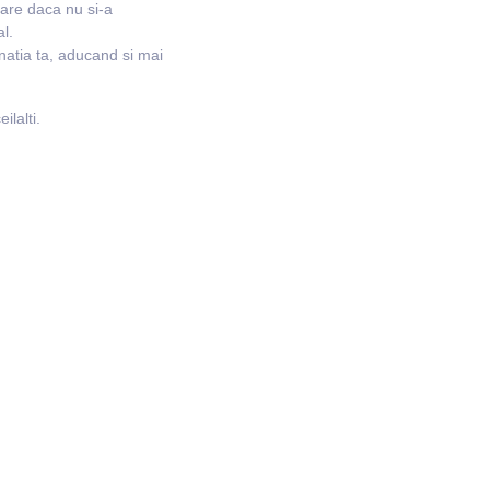
are daca nu si-a
l.
natia ta, aducand si mai
lalti.