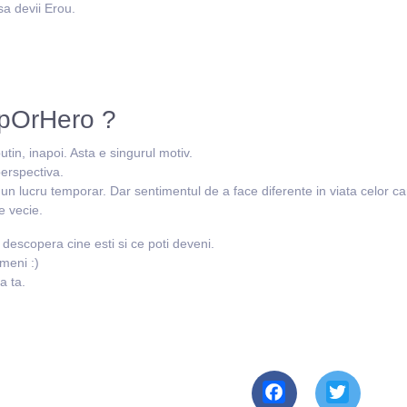
 sa devii Erou.
pOrHero ?
utin, inapoi. Asta e singurul motiv.
erspectiva.
 un lucru temporar. Dar sentimentul de a face diferente in viata celor c
e vecie.
escopera cine esti si ce poti deveni.
imeni :)
a ta.
Facebook
Twitter