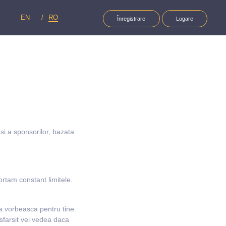
EN
RO
Înregistrare
Logare
i a sponsorilor, bazata
fortam constant limitele.
sa vorbeasca pentru tine.
 sfarsit vei vedea daca