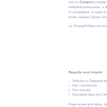
esti un
Campion
(castigi
indeplinit provocarea, a 
In completare, in cazul i
multa valoare Cauzei uma
La ChampOrHero am creat m
Regulile sunt simple:
Selectezi o Campanie pe 
Faci o promisiune.
Faci miscare.
Descopera daca esti Ca
Dupa aceea poti ajuta, dar