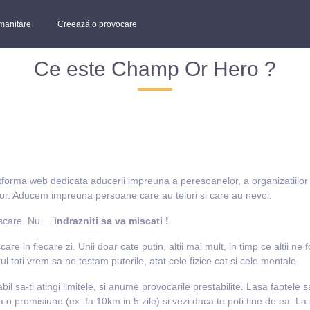
manitare
Creează o provocare
Ce este Champ Or Hero ?
orma web dedicata aducerii impreuna a peresoanelor, a organizatiilor s
ror. Aducem impreuna persoane care au teluri si care au nevoi.
scare. Nu ...
indrazniti sa va miscati !
are in fiecare zi. Unii doar cate putin, altii mai mult, in timp ce altii ne 
 toti vrem sa ne testam puterile, atat cele fizice cat si cele mentale.
l sa-ti atingi limitele, si anume provocarile prestabilite. Lasa faptele 
o promisiune (ex: fa 10km in 5 zile) si vezi daca te poti tine de ea. La