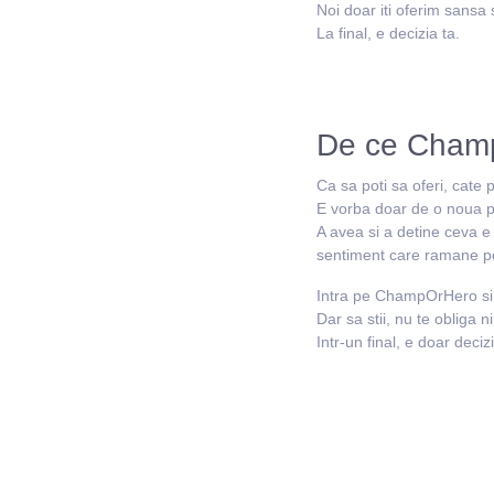
Noi doar iti oferim sansa
La final, e decizia ta.
De ce Cham
Ca sa poti sa oferi, cate p
E vorba doar de o noua p
A avea si a detine ceva e
sentiment care ramane p
Intra pe ChampOrHero si d
Dar sa stii, nu te obliga n
Intr-un final, e doar decizi