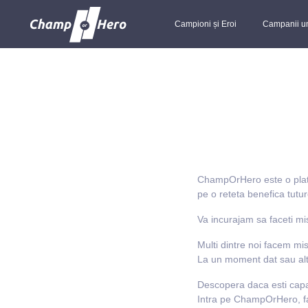
Campioni și Eroi
Campanii u
ChampOrHero este o platf
pe o reteta benefica tutu
Va incurajam sa faceti mi
Multi dintre noi facem misc
La un moment dat sau altul
Descopera daca esti capabi
Intra pe ChampOrHero, fa 