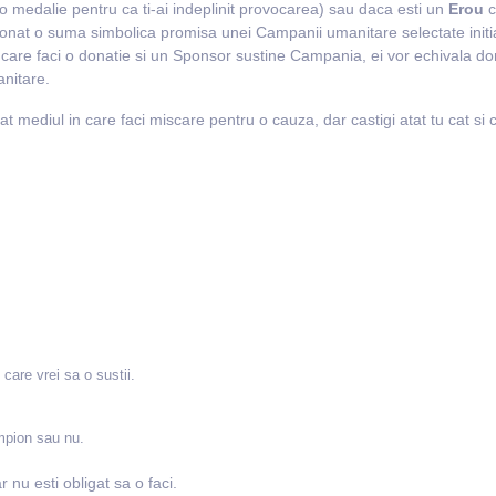
 o medalie pentru ca ti-ai indeplinit provocarea) sau daca esti un
Erou
c
donat o suma simbolica promisa unei Campanii umanitare selectate initia
n care faci o donatie si un Sponsor sustine Campania, ei vor echivala do
nitare.
ediul in care faci miscare pentru o cauza, dar castigi atat tu cat si cei
care vrei sa o sustii.
mpion sau nu.
 nu esti obligat sa o faci.