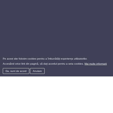
Pe acest site folosim cookies pentru a îmbunătăți experiența utilizatorilor.
Accesând orice link din pagină, vă dați acordul pentru a seta cookies.
Mai multe informații
Da, sunt de acord
Anulare
Cum funcționează ?